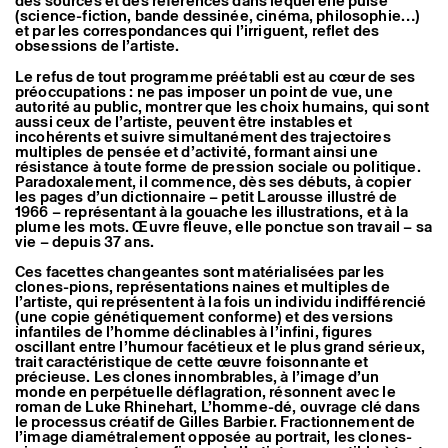
des sources et des références dans lequel elle puise
Artistes associé·es
(science-fiction, bande dessinée, cinéma, philosophie…)
Hors-les-murs
et par les correspondances qui l’irriguent, reflet des
obsessions de l’artiste.
Ancien·nes résident·es et artistes associé·es
Le refus de tout programme préétabli est au cœur de ses
préoccupations : ne pas imposer un point de vue, une
autorité au public, montrer que les choix humains, qui sont
aussi ceux de l’artiste, peuvent être instables et
incohérents et suivre simultanément des trajectoires
multiples de pensée et d’activité, formant ainsi une
résistance à toute forme de pression sociale ou politique.
Paradoxalement, il commence, dès ses débuts, à copier
les pages d’un dictionnaire – petit Larousse illustré de
1966 – représentant à la gouache les illustrations, et à la
plume les mots. Œuvre fleuve, elle ponctue son travail – sa
vie – depuis 37 ans.
Ces facettes changeantes sont matérialisées par les
clones-pions, représentations naines et multiples de
l’artiste, qui représentent à la fois un individu indifférencié
(une copie génétiquement conforme) et des versions
infantiles de l’homme déclinables à l’infini, figures
oscillant entre l’humour facétieux et le plus grand sérieux,
trait caractéristique de cette œuvre foisonnante et
précieuse. Les clones innombrables, à l’image d’un
monde en perpétuelle déflagration, résonnent avec le
roman de Luke Rhinehart, L’homme-dé, ouvrage clé dans
le processus créatif de Gilles Barbier. Fractionnement de
l’image diamétralement opposée au portrait, les clones-