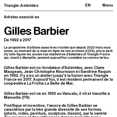
EN
Menu
Triangle-Astérides
Triangle-Astérides
Fermer
Centre d’art contemporain
d’intérêt national
Artistes associé·es
et résidence internationale d'artistes
Gilles Barbier
Présentation
À propos
De 1992 à 2017
Équipe et gouvernance
Partenaires et réseaux
Le programme d’artistes associé·es n’existe que depuis 2023 mais nous
Formation professionnelle
avons, au moment de la mise en ligne de nos archives (2025), pris le parti
Adhérer / nous soutenir
d’y faire figurer les ancien·nes résident·es d’Astérides et Triangle France
Rapports d'activité
qui, vivant à Marseille, seraient aujourd’hui considéré·es comme tel·les.
Informations pratiques
Gilles Barbier est co-fondateur d’Astérides, avec
Claire
Programmation
Maugeais
,
Jean-Christophe Nourisson
et
Sandrine Raquin
en 1992. Il y a eu un atelier jusqu’à la fusion avec Triangle
Agenda : en cours et à venir
France en 2017. Aujourd’hui, il est résident permanent de la
Expositions
coopérative La Friche La Belle de Mai.
Événements
Programmation éditoriale
Gilles Barbier est né en 1965 au Vanuatu, il vit et travaille à
Médiation
Marseille (FR)
Publics associés
Les Nouveaux Commanditaires
Prolifique et inventive, l’œuvre de Gilles Barbier se
caractérise par la très grande diversité de ses formes
Artistes résident·es et associé·es
(photo, vidéo, peinture, sculpture, dessin), par la variété
Résident·es