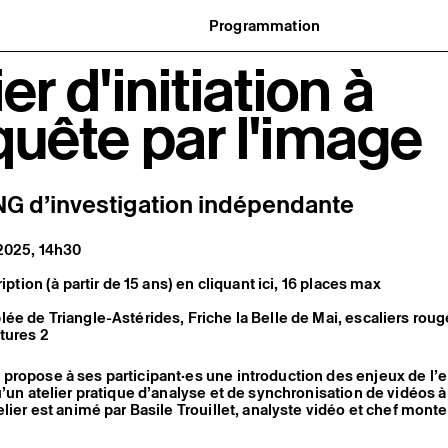
Programmation
Agenda : en cours et à venir
ier d'initiation à
uvernance
Expositions
t réseaux
Événements
ofessionnelle
Programmation éditoriale
quête par l'image
us soutenir
Médiation
tivité
Publics associés
 pratiques
Les Nouveaux Commanditaires
G d’investigation indépendante
2025, 14h30
ription (à partir de 15 ans) en cliquant ici, 16 places max
ée de Triangle-Astérides, Friche la Belle de Mai, escaliers roug
tures 2
ropose à ses participant·es une introduction des enjeux de l’
u’un atelier pratique d’analyse et de synchronisation de vidéos à
elier est animé par Basile Trouillet, analyste vidéo et chef monte