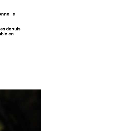
onnel le
t·es depuis
able en