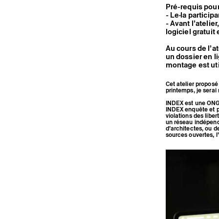
Pré-requis pour p
- Le·la partici
- Avant l’atelie
logiciel gratui
Au cours de l’a
un dossier en l
montage est util
Cet atelier proposé
printemps, je sera
INDEX est une ONG 
INDEX enquête et pr
violations des lib
un réseau indépenda
d’architectes, ou d
sources ouvertes, l