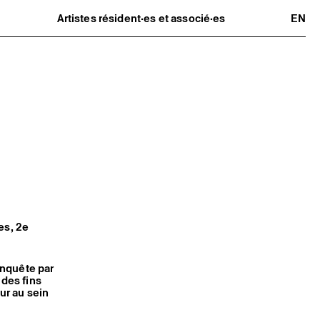
Artistes résident·es et associé·es
EN
Résident·es
Artistes associé·es
Hors-les-murs
Ancien·nes résident·es et artistes
associé·es
es, 2e
enquête par
 des fins
ur au sein