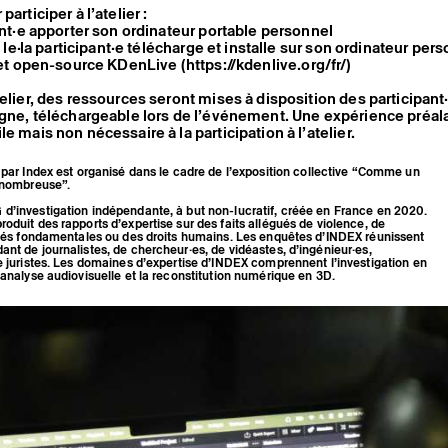
articiper à l’atelier :
pant·e apporter son ordinateur portable personnel
r, le·la participant·e télécharge et installe sur son ordinateur pers
t et open-source KDenLive (
https://kdenlive.org/fr/
)
telier, des ressources seront mises à disposition des participan
igne, téléchargeable lors de l’événement. Une expérience préal
e mais non nécessaire à la participation à l’atelier.
 par
Index
est organisé dans le cadre de l’exposition collective “
Comme un
i nombreuse
”.
d’investigation indépendante, à but non-lucratif, créée en France en 2020.
oduit des rapports d’expertise sur des faits allégués de violence, de
ertés fondamentales ou des droits humains. Les enquêtes d’INDEX réunissent
nt de journalistes, de chercheur·es, de vidéastes, d’ingénieur·es,
e juristes. Les domaines d’expertise d’INDEX comprennent l’investigation en
’analyse audiovisuelle et la reconstitution numérique en 3D.