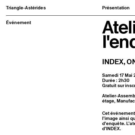
Triangle-Astérides
Présentation
Centre d’art contemporain
À propos
Atel
d’intérêt national
Équipe et go
Événement
et résidence internationale d'artistes
Partenaires e
Formation pr
l'en
Adhérer / no
Rapports d'ac
Informations
INDEX, ON
Samedi 17 Mai 
Durée : 2h30
Gratuit sur insc
Atelier-Assembl
étage, Manufac
Cet événement p
l’image ainsi q
d’enquête. L’at
d’INDEX.