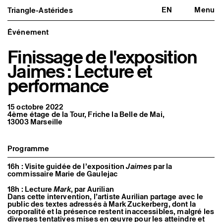
EN
Menu
Triangle-Astérides
Triangle-Astérides
Fermer
Centre d’art contemporain
d’intérêt national
Événement
et résidence internationale d'artistes
Finissage de l'exposition
Présentation
Jaimes : Lecture et
À propos
Équipe et gouvernance
performance
Partenaires et réseaux
Formation professionnelle
Adhérer / nous soutenir
15 octobre 2022
Rapports d'activité
4ème étage de la Tour, Friche la Belle de Mai,
Informations pratiques
13003 Marseille
Programmation
Agenda : en cours et à venir
Programme
Expositions
Événements
16h : Visite guidée de l’exposition
Jaimes
par la
Programmation éditoriale
commissaire Marie de Gaulejac
Médiation
Publics associés
18h : Lecture
Mark
, par Aurilian
Les Nouveaux Commanditaires
Dans cette intervention, l’artiste Aurilian partage avec le
public des textes adressés à Mark Zuckerberg, dont la
Artistes résident·es et associé·es
corporalité et la présence restent inaccessibles, malgré les
diverses tentatives mises en œuvre pour les atteindre et
Résident·es