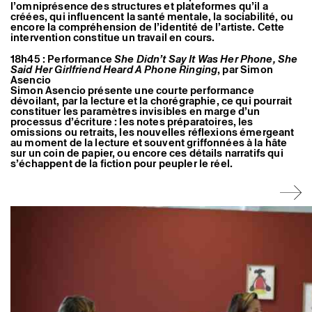
l’omniprésence des structures et plateformes qu’il a
Artistes associé·es
créées, qui influencent la santé mentale, la sociabilité, ou
Hors-les-murs
encore la compréhension de l’identité de l’artiste. Cette
Ancien·nes résident·es et artistes associé·es
intervention constitue un travail en cours.
18h45 : Performance
She Didn’t Say It Was Her Phone, She
Said Her Girlfriend Heard A Phone Ringing
, par Simon
Asencio
Simon Asencio présente une courte performance
dévoilant, par la lecture et la chorégraphie, ce qui pourrait
constituer les paramètres invisibles en marge d’un
processus d’écriture : les notes préparatoires, les
omissions ou retraits, les nouvelles réflexions émergeant
au moment de la lecture et souvent griffonnées à la hâte
sur un coin de papier, ou encore ces détails narratifs qui
s’échappent de la fiction pour peupler le réel.