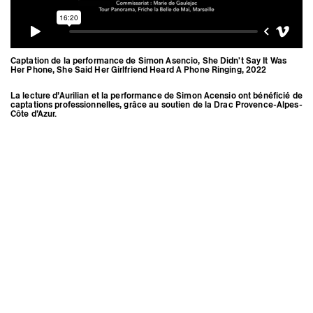
Captation de la performance de Simon Asencio, She Didn't Say It Was
Her Phone, She Said Her Girlfriend Heard A Phone Ringing, 2022
La lecture d’Aurilian et la performance de Simon Acensio ont bénéficié de
captations professionnelles, grâce au soutien de la Drac Provence-Alpes-
Côte d’Azur.
Visite guidée de l’exposition
Jaimes par Marie de Gaulejac
© Triangle-Astérides
Mentions légales
Instagram
Crédits
Espace presse
Newsletter
Triangle-Astérides
Centre d’art contemporain
d’intérêt national