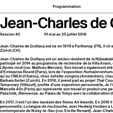
Programmation
Agenda : en cours et à venir
Jean-Charles de 
uvernance
Expositions
t réseaux
Événements
ofessionnelle
Programmation éditoriale
us soutenir
Médiation
tivité
Publics associés
Session #2
01 mai au 25 juillet 2018
 pratiques
Les Nouveaux Commanditaires
Jean-Charles de Quillacq est né en 1978 à Parthenay (FR), il vit e
Zürich (CH)
Jean-Charles de Quillacq est un ancien résident de la Rijksak
participé en 2014 au programme de recherche de la Villa Arson, où
L’Après-midi
(cur. Mathieu Mercier). Son travail a également ét
d’Entreprise Ricard (Paris), lors de l’exposition
Humainnonhum
qu’au CNEAI (Chatou), chez Juliette Jongma (Amsterdam), chez
Barbara Seiler (Zurich). En 2016, il prend part au projet
That Coo
Temporary (Villejuif), profite d’une exposition personnelle,
Je t
Marcelle Alix (Paris) qui représente son travail et produit une 
Passivité, Bienvenue,
au Palais de Tokyo avec la collaboration
En 2017, il est l’un des lauréats des Swiss Art Awards. En 2018 
personnelle,
La langue de ma bouche
, avec Hedwig Houben à La
contemporain de Noisy-le-Sec (cur. Emilie Renard). Jean-Charles