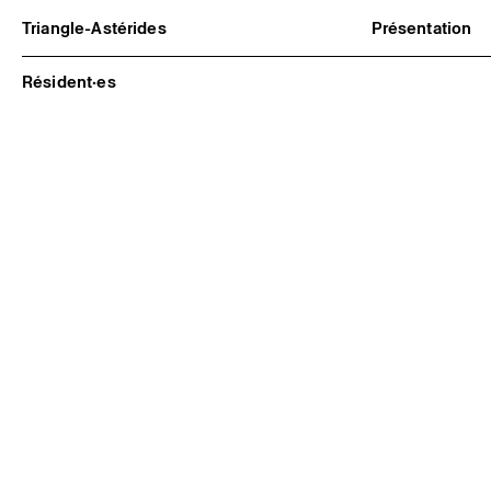
Triangle-Astérides
Présentation
Centre d’art contemporain
À propos
d’intérêt national
Équipe et go
Résident·es
et résidence internationale d'artistes
Partenaires e
Formation pr
Adhérer / no
Rapports d'ac
Informations