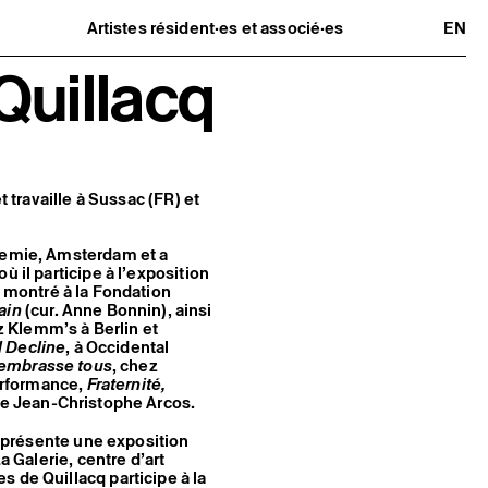
Artistes résident·es et associé·es
EN
Résident·es
Quillacq
Artistes associé·es
Hors-les-murs
Ancien·nes résident·es et artistes
associé·es
t travaille à Sussac (FR) et
ademie, Amsterdam et a
 il participe à l’exposition
é montré à la Fondation
ain
(cur. Anne Bonnin), ainsi
 Klemm’s à Berlin et
l Decline
, à Occidental
’embrasse tous
, chez
performance,
Fraternité,
 de Jean-Christophe Arcos.
il présente une exposition
 Galerie, centre d’art
 de Quillacq participe à la