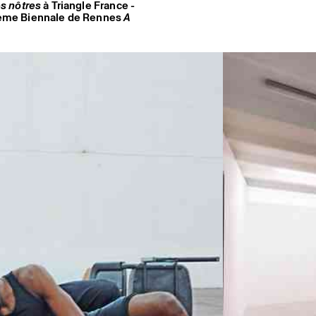
es nôtres
à Triangle France -
a 6ème Biennale de Rennes
A